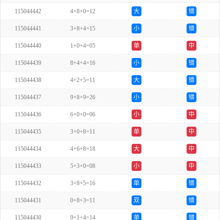
115044442
4+8+0=12
大
错
115044441
3+8+4=15
小
错
115044440
1+0+4=05
单
中
115044439
8+4+4=16
小
错
115044438
4+2+5=11
大
错
115044437
9+8+9=26
小
错
115044436
6+0+0=06
小
中
115044435
3+0+8=11
单
中
115044434
4+6+8=18
大
中
115044433
5+3+0=08
小
中
115044432
3+8+5=16
单
错
115044431
0+8+3=11
双
错
115044430
9+1+4=14
单
错