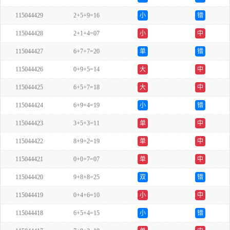
115044429
2+5+9=16
小
错
115044428
2+1+4=07
小
中
115044427
6+7+7=20
单
错
115044426
0+9+5=14
大
中
115044425
6+5+7=18
大
中
115044424
6+9+4=19
小
错
115044423
3+5+3=11
单
中
115044422
8+9+2=19
单
中
115044421
0+0+7=07
单
中
115044420
9+8+8=25
双
错
115044419
0+4+6=10
小
中
115044418
6+5+4=15
小
错