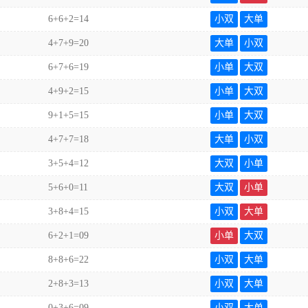
6+6+2=14
小双
大单
4+7+9=20
大单
小双
6+7+6=19
小单
大双
4+9+2=15
小单
大双
9+1+5=15
小单
大双
4+7+7=18
大单
小双
3+5+4=12
大双
小单
5+6+0=11
大双
小单
3+8+4=15
小双
大单
6+2+1=09
小单
大双
8+8+6=22
小双
大单
2+8+3=13
小双
大单
0+3+6=09
小双
大单