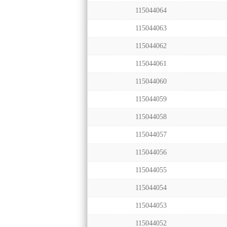
115044064
115044063
115044062
115044061
115044060
115044059
115044058
115044057
115044056
115044055
115044054
115044053
115044052