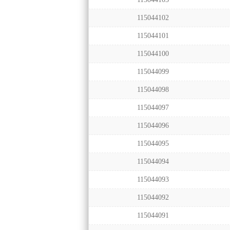
115044102
115044101
115044100
115044099
115044098
115044097
115044096
115044095
115044094
115044093
115044092
115044091