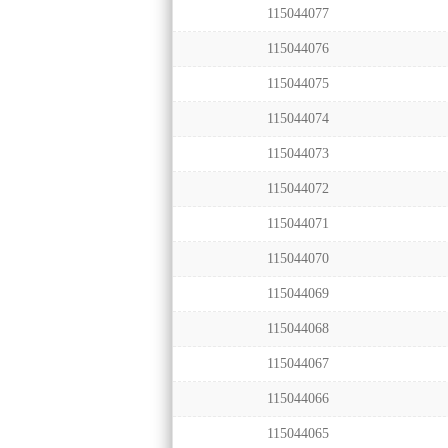
115044077
115044076
115044075
115044074
115044073
115044072
115044071
115044070
115044069
115044068
115044067
115044066
115044065