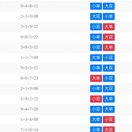
0+4+8=12
小单
大双
2+3+3=08
大双
小单
3+5+9=17
小双
大单
9+8+5=22
小单
大双
3+9+3=15
小双
大单
1+1+7=09
大单
小双
9+1+5=15
小单
大双
8+8+7=23
大单
小双
2+1+3=06
小单
大双
1+9+2=12
小双
大单
9+4+7=20
小双
大单
1+3+4=08
大单
小双
7+1+6=14
小单
大双