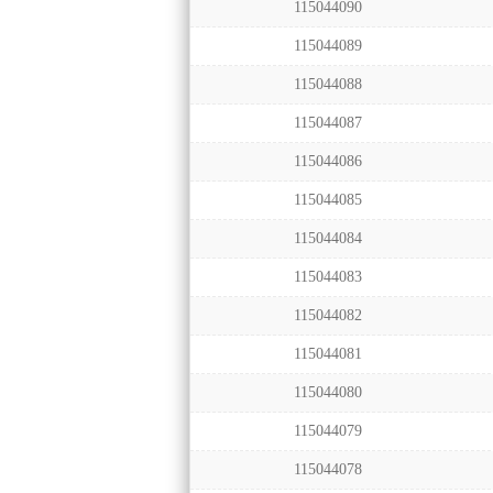
115044090
115044089
115044088
115044087
115044086
115044085
115044084
115044083
115044082
115044081
115044080
115044079
115044078