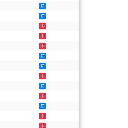
错
错
中
中
中
错
错
中
错
中
错
中
中