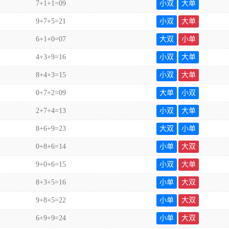
7+1+1=09
小双
大单
9+7+5=21
小双
大单
6+1+0=07
大双
小单
4+3+9=16
小双
大单
8+4+3=15
小双
大单
0+7+2=09
大单
小双
2+7+4=13
小双
大单
8+6+9=23
大双
小单
0+8+6=14
小单
大双
9+0+6=15
小双
大单
8+3+5=16
小单
大双
9+8+5=22
小单
大双
6+9+9=24
小单
大双