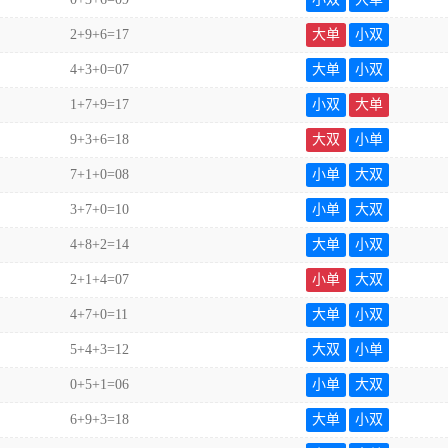
2+9+6=17
大单
小双
4+3+0=07
大单
小双
1+7+9=17
小双
大单
9+3+6=18
大双
小单
7+1+0=08
小单
大双
3+7+0=10
小单
大双
4+8+2=14
大单
小双
2+1+4=07
小单
大双
4+7+0=11
大单
小双
5+4+3=12
大双
小单
0+5+1=06
小单
大双
6+9+3=18
大单
小双