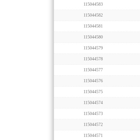
115044583
115044582
115044581
115044580
115044579
115044578
115044577
115044576
115044575
115044574
115044573
115044572
115044571