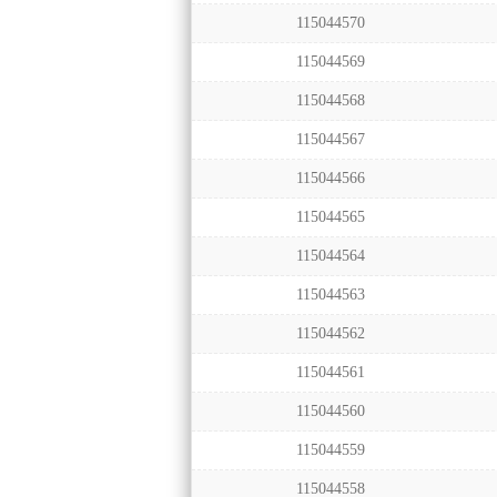
115044570
115044569
115044568
115044567
115044566
115044565
115044564
115044563
115044562
115044561
115044560
115044559
115044558