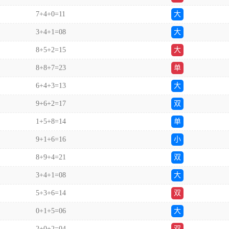
7+4+0=11
大
3+4+1=08
大
8+5+2=15
大
8+8+7=23
单
6+4+3=13
大
9+6+2=17
双
1+5+8=14
单
9+1+6=16
小
8+9+4=21
双
3+4+1=08
大
5+3+6=14
双
0+1+5=06
大
2+0+2=04
双