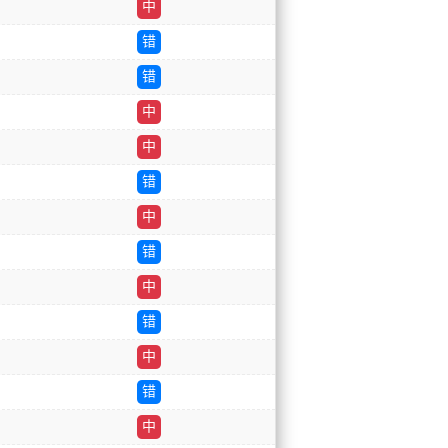
中
错
错
中
中
错
中
错
中
错
中
错
中