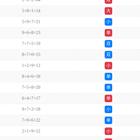
5+8+1=14
大
5+9+7=21
小
9+6+8=23
单
7+7+5=19
双
8+7+0=15
双
1+2+9=12
小
8+4+6=18
单
7+5+8=20
单
6+4+7=17
单
9+7+2=18
小
7+9+6=22
单
2+1+9=12
小