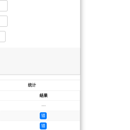
统计
结果
---
错
错