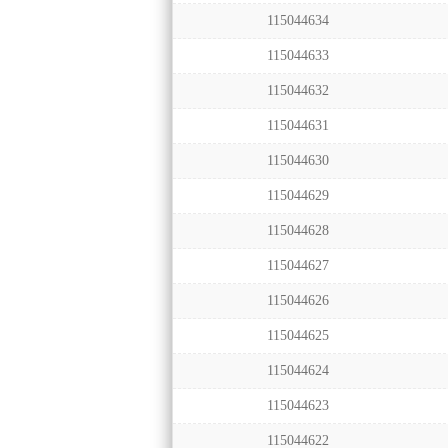
115044634
115044633
115044632
115044631
115044630
115044629
115044628
115044627
115044626
115044625
115044624
115044623
115044622