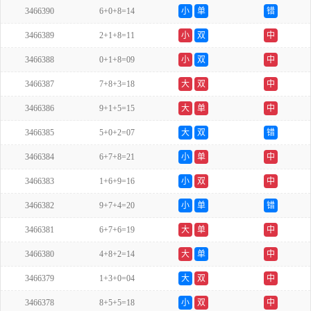
3466390
6+0+8=14
小
单
错
3466389
2+1+8=11
小
双
中
3466388
0+1+8=09
小
双
中
3466387
7+8+3=18
大
双
中
3466386
9+1+5=15
大
单
中
3466385
5+0+2=07
大
双
错
3466384
6+7+8=21
小
单
中
3466383
1+6+9=16
小
双
中
3466382
9+7+4=20
小
单
错
3466381
6+7+6=19
大
单
中
3466380
4+8+2=14
大
单
中
3466379
1+3+0=04
大
双
中
3466378
8+5+5=18
小
双
中