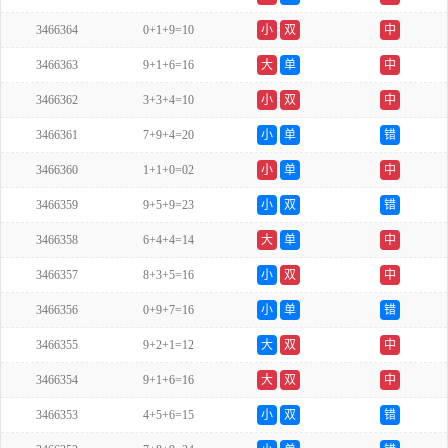
3466364
0+1+9=10
小
双
中
3466363
9+1+6=16
大
单
中
3466362
3+3+4=10
小
双
中
3466361
7+9+4=20
小
单
错
3466360
1+1+0=02
小
单
中
3466359
9+5+9=23
小
双
错
3466358
6+4+4=14
大
单
中
3466357
8+3+5=16
小
双
中
3466356
0+9+7=16
小
单
错
3466355
9+2+1=12
大
双
中
3466354
9+1+6=16
大
双
中
3466353
4+5+6=15
小
双
错