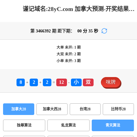
谨记域名:28yC.com 加拿大预测-开奖结果|加拿大pc在线|加拿大28在线预测网|jnd2.8咪牌_专注研究在线加拿大预测！
第
3466392
期 距下期：
00
分
35
秒
大单
未开:
1
期
大双
未开:
2
期
小单
未开:
3
期
8
2
2
12
小
双
咪牌
+
+
=
-
加拿大28
加拿大西28
台湾28
比特币28
独尊算法
虬龙算法
青天算法