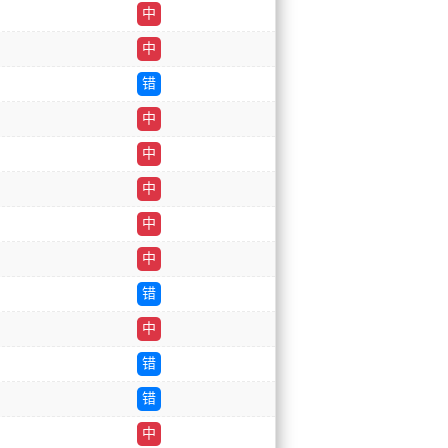
中
中
错
中
中
中
中
中
错
中
错
错
中