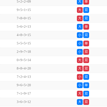
5+2+2=09
大
单
9+5+1=15
大
双
7+8+0=15
大
双
5+6+2=13
大
单
4+8+3=15
小
双
5+5+5=15
小
单
2+9+7=18
小
双
0+9+5=14
大
双
8+8+4=20
大
双
7+2+4=13
小
双
9+6+5=20
小
单
7+1+9=17
大
双
3+6+3=12
大
双