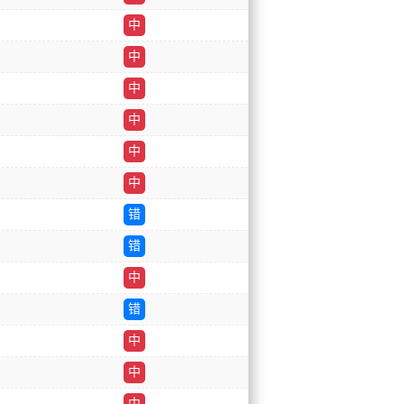
中
中
中
中
中
中
错
错
中
错
中
中
中