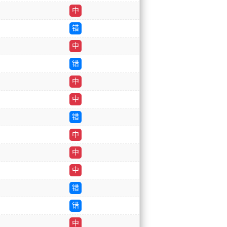
中
错
中
错
中
中
错
中
中
中
错
错
中