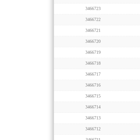
3466723
3466722
3466721
3466720
3466719
3466718
3466717
3466716
3466715
3466714
3466713
3466712
3466711