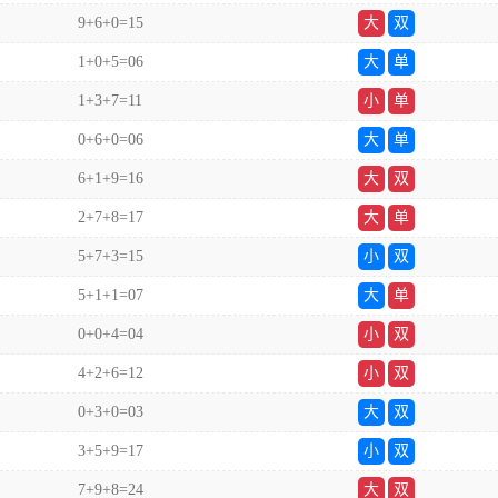
9+6+0=15
大
双
1+0+5=06
大
单
1+3+7=11
小
单
0+6+0=06
大
单
6+1+9=16
大
双
2+7+8=17
大
单
5+7+3=15
小
双
5+1+1=07
大
单
0+0+4=04
小
双
4+2+6=12
小
双
0+3+0=03
大
双
3+5+9=17
小
双
7+9+8=24
大
双