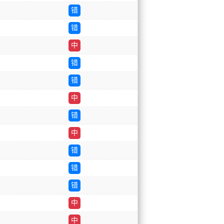
错
错
中
错
错
中
错
中
错
错
错
中
中