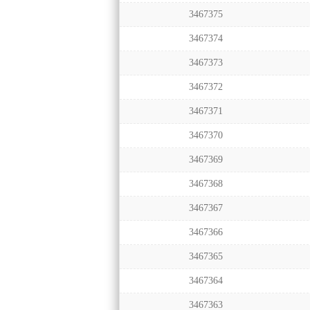
3467375
3467374
3467373
3467372
3467371
3467370
3467369
3467368
3467367
3467366
3467365
3467364
3467363