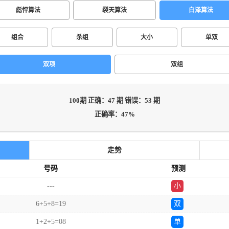
彪悍算法
裂天算法
白泽算法
组合
杀组
大小
单双
双项
双组
100期 正确：47 期 错误：53 期
正确率：47%
走势
号码
预测
---
小
6+5+8=19
双
1+2+5=08
单