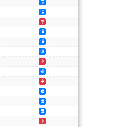
错
错
中
错
错
错
中
错
中
错
错
错
中