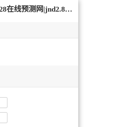
谨记域名:28yC.com 加拿大预测-开奖结果|加拿大pc在线|加拿大28在线预测网|jnd2.8咪牌_专注研究在线加拿大预测！