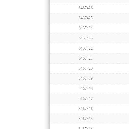
3467426
3467425
3467424
3467423
3467422
3467421
3467420
3467419
3467418
3467417
3467416
3467415
3467414