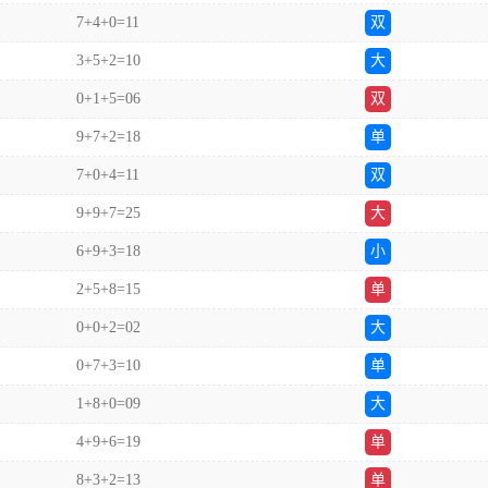
7+4+0=11
双
3+5+2=10
大
0+1+5=06
双
9+7+2=18
单
7+0+4=11
双
9+9+7=25
大
6+9+3=18
小
2+5+8=15
单
0+0+2=02
大
0+7+3=10
单
1+8+0=09
大
4+9+6=19
单
8+3+2=13
单