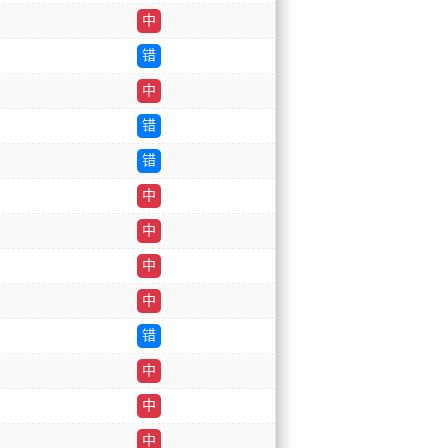
中
错
中
错
错
中
中
中
中
错
中
中
中