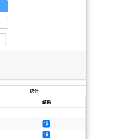
统计
结果
---
错
错