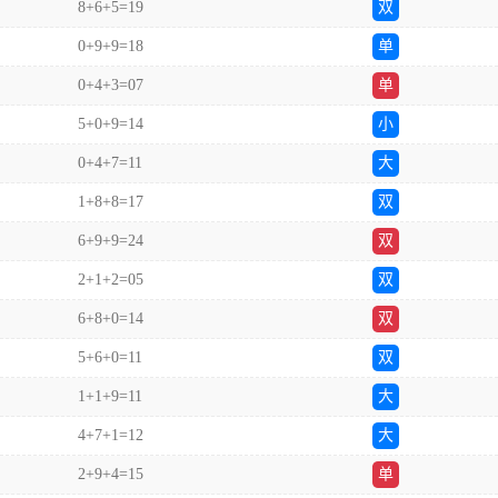
8+6+5=19
双
0+9+9=18
单
0+4+3=07
单
5+0+9=14
小
0+4+7=11
大
1+8+8=17
双
6+9+9=24
双
2+1+2=05
双
6+8+0=14
双
5+6+0=11
双
1+1+9=11
大
4+7+1=12
大
2+9+4=15
单