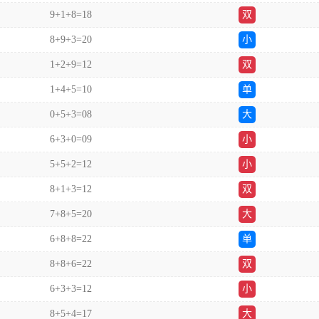
9+1+8=18
双
8+9+3=20
小
1+2+9=12
双
1+4+5=10
单
0+5+3=08
大
6+3+0=09
小
5+5+2=12
小
8+1+3=12
双
7+8+5=20
大
6+8+8=22
单
8+8+6=22
双
6+3+3=12
小
8+5+4=17
大