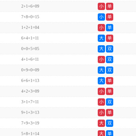
2+1+6=09
小
单
7+8+0=15
小
单
1+2+1=04
小
单
6+4+1=11
大
单
0+0+5=05
大
双
4+1+6=11
小
双
0+9+0=09
大
双
6+6+1=13
大
单
4+2+3=09
小
单
3+1+7=11
小
双
9+1+3=13
小
单
7+9+3=19
大
双
5+8+1=14
大
单