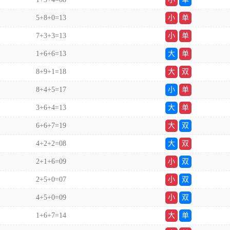
5+8+0=13
小
单
7+3+3=13
小
单
1+6+6=13
大
单
8+9+1=18
大
双
8+4+5=17
小
单
3+6+4=13
大
单
6+6+7=19
大
双
4+2+2=08
大
双
2+1+6=09
小
双
2+5+0=07
小
双
4+5+0=09
小
双
1+6+7=14
大
单