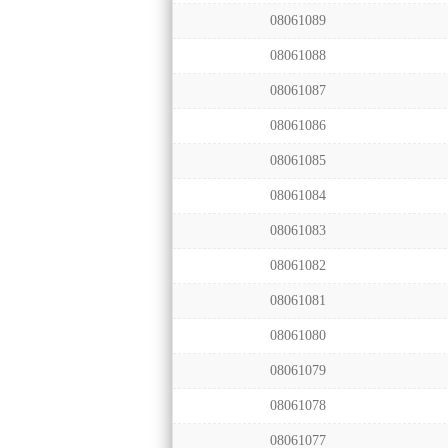
08061089
08061088
08061087
08061086
08061085
08061084
08061083
08061082
08061081
08061080
08061079
08061078
08061077