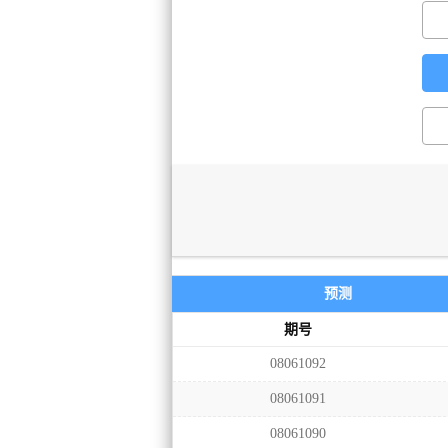
预测
期号
08061092
08061091
08061090