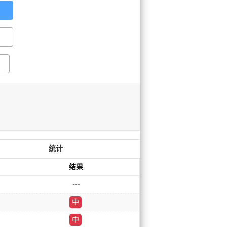
统计
结果
---
中
中