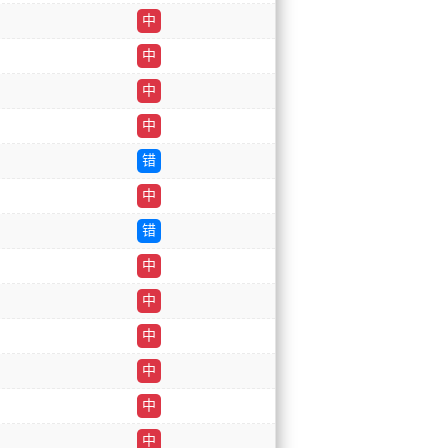
中
中
中
中
错
中
错
中
中
中
中
中
中