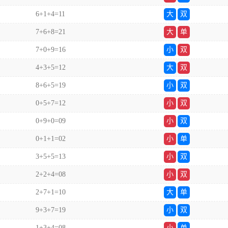
6+1+4=11
大
双
7+6+8=21
大
单
7+0+9=16
小
双
4+3+5=12
大
双
8+6+5=19
小
双
0+5+7=12
小
双
0+9+0=09
小
双
0+1+1=02
小
单
3+5+5=13
小
双
2+2+4=08
小
双
2+7+1=10
大
单
9+3+7=19
小
双
1+3+4=08
小
单