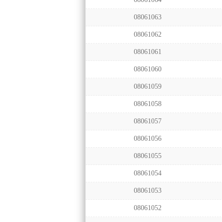
08061063
08061062
08061061
08061060
08061059
08061058
08061057
08061056
08061055
08061054
08061053
08061052