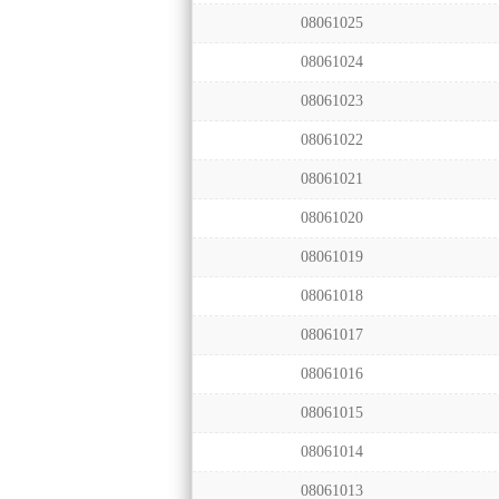
08061025
08061024
08061023
08061022
08061021
08061020
08061019
08061018
08061017
08061016
08061015
08061014
08061013