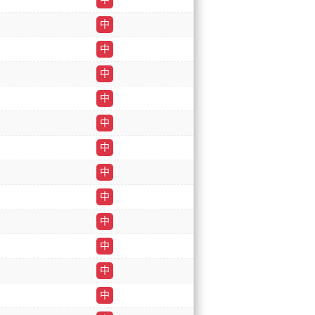
中
中
中
中
中
中
中
中
中
中
中
中