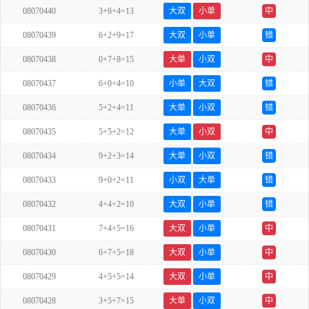
08070440
3+6+4=13
大双
小单
中
08070439
6+2+9=17
大双
小单
错
08070438
0+7+8=15
大单
小双
中
08070437
6+0+4=10
小单
大双
错
08070436
5+2+4=11
大单
小双
错
08070435
5+5+2=12
大单
小双
中
08070434
9+2+3=14
大单
小双
错
08070433
9+0+2=11
小双
大单
错
08070432
4+4+2=10
大双
小单
错
08070431
7+4+5=16
大双
小单
中
08070430
6+7+5=18
大双
小单
中
08070429
4+5+5=14
大双
小单
中
08070428
3+5+7=15
大单
小双
中