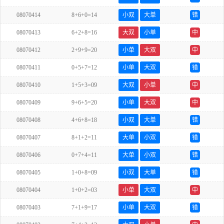
08070414
8+6+0=14
小双
大单
错
08070413
6+2+8=16
大双
小单
中
08070412
2+9+9=20
小单
大双
中
08070411
0+5+7=12
小单
大双
错
08070410
1+5+3=09
大双
小单
中
08070409
9+6+5=20
小单
大双
中
08070408
4+6+8=18
小双
大单
错
08070407
8+1+2=11
大单
小双
错
08070406
0+7+4=11
大单
小双
错
08070405
1+0+8=09
小双
大单
错
08070404
1+0+2=03
小单
大双
中
08070403
7+1+9=17
小单
大双
错