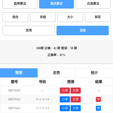
彪悍算法
裂天算法
白泽算法
组合
杀组
大小
单双
双项
双组
100期 正确：42 期 错误：58 期
正确率：42%
预测
走势
统计
期号
号码
预测
结果
08070443
---
小双
大单
---
08070442
9+1+4=14
小单
大双
中
08070441
1+7+5=13
小双
大单
错