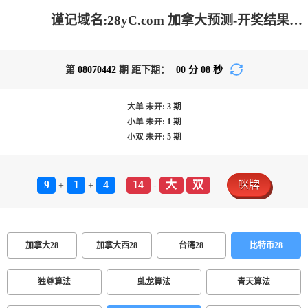
谨记域名:28yC.com 加拿大预测-开奖结果|加拿大pc在线|加拿大28在线预测网|jnd2.8咪牌_专注研究在线加拿大预测！
第
08070442
期 距下期：
00
分
08
秒
大单
未开:
3
期
小单
未开:
1
期
小双
未开:
5
期
9
1
4
14
大
双
咪牌
+
+
=
-
加拿大28
加拿大西28
台湾28
比特币28
独尊算法
虬龙算法
青天算法