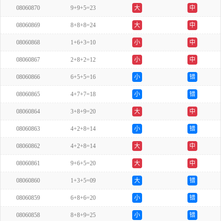
08060870
9+9+5=23
大
中
08060869
8+8+8=24
大
中
08060868
1+6+3=10
小
中
08060867
2+8+2=12
小
中
08060866
6+5+5=16
小
错
08060865
4+7+7=18
小
错
08060864
3+8+9=20
大
中
08060863
4+2+8=14
小
错
08060862
4+2+8=14
大
中
08060861
9+6+5=20
大
中
08060860
1+3+5=09
大
错
08060859
6+8+6=20
小
错
08060858
8+8+9=25
小
错