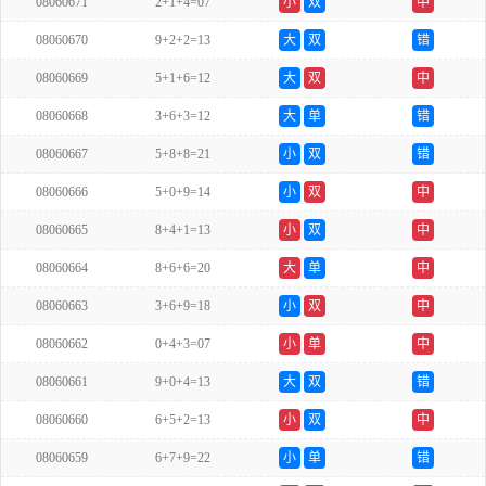
08060671
2+1+4=07
小
双
中
08060670
9+2+2=13
大
双
错
08060669
5+1+6=12
大
双
中
08060668
3+6+3=12
大
单
错
08060667
5+8+8=21
小
双
错
08060666
5+0+9=14
小
双
中
08060665
8+4+1=13
小
双
中
08060664
8+6+6=20
大
单
中
08060663
3+6+9=18
小
双
中
08060662
0+4+3=07
小
单
中
08060661
9+0+4=13
大
双
错
08060660
6+5+2=13
小
双
中
08060659
6+7+9=22
小
单
错