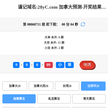
谨记域名:28yC.com 加拿大预测-开奖结果|加拿大pc在线|加拿大28在线预测网|jnd2.8咪牌_专注研究在线加拿大预测！
第
08060711
期 距下期：
00
分
04
秒
大单
未开:
6
期
大双
未开:
11
期
小双
未开:
2
期
9
0
0
09
小
单
咪牌
+
+
=
-
加拿大28
加拿大西28
台湾28
比特币28
独尊算法
虬龙算法
青天算法