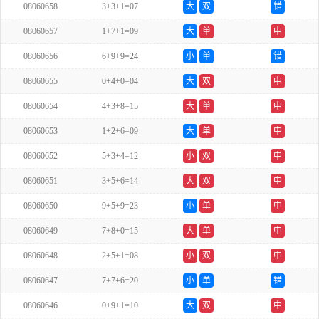
08060658
3+3+1=07
大
双
错
08060657
1+7+1=09
大
单
中
08060656
6+9+9=24
小
单
错
08060655
0+4+0=04
大
双
中
08060654
4+3+8=15
大
单
中
08060653
1+2+6=09
大
单
中
08060652
5+3+4=12
小
双
中
08060651
3+5+6=14
大
双
中
08060650
9+5+9=23
小
单
中
08060649
7+8+0=15
大
单
中
08060648
2+5+1=08
小
双
中
08060647
7+7+6=20
小
单
错
08060646
0+9+1=10
大
双
中