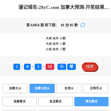
谨记域名:28yC.com 加拿大预测-开奖结果|加拿大pc在线|加拿大28在线预测网|jnd2.8咪牌_专注研究在线加拿大预测！
第
61854
期 距下期：
01
分
05
秒
大单
未开:
6
期
大双
未开:
1
期
小双
未开:
7
期
2
8
3
13
小
单
咪牌
+
+
=
-
加拿大28
加拿大西28
台湾28
比特币28
独尊算法
虬龙算法
青天算法