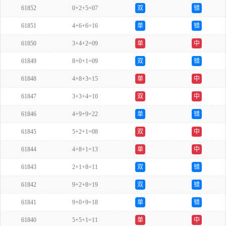
61852
0+2+5=07
双
错
61851
4+6+6=16
单
错
61850
3+4+2=09
单
中
61849
8+0+1=09
双
错
61848
4+8+3=15
单
中
61847
3+3+4=10
双
中
61846
4+9+9=22
单
错
61845
5+2+1=08
双
中
61844
4+8+1=13
单
中
61843
2+1+8=11
双
错
61842
9+2+8=19
双
错
61841
9+0+9=18
单
错
61840
5+5+1=11
单
中