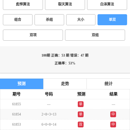
彪悍算法
裂天算法
白泽算法
组合
杀组
大小
单双
双项
双组
100期 正确：53 期 错误：47 期
正确率：53%
预测
走势
统计
期号
号码
预测
结果
61855
---
单
---
61854
2+8+3=13
单
中
61853
6+0+8=14
双
中