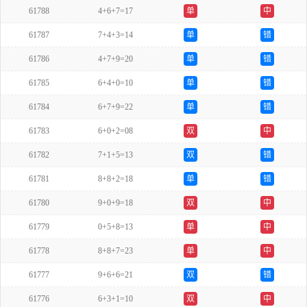
61788
4+6+7=17
单
中
61787
7+4+3=14
单
错
61786
4+7+9=20
单
错
61785
6+4+0=10
单
错
61784
6+7+9=22
单
错
61783
6+0+2=08
双
中
61782
7+1+5=13
双
错
61781
8+8+2=18
单
错
61780
9+0+9=18
双
中
61779
0+5+8=13
单
中
61778
8+8+7=23
单
中
61777
9+6+6=21
双
错
61776
6+3+1=10
双
中